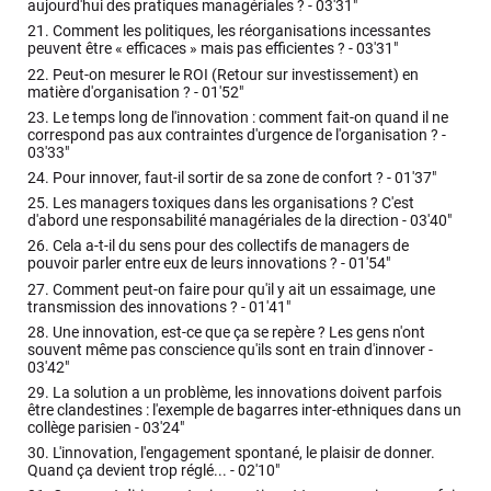
aujourd'hui des pratiques managériales ? -
03'31"
21.
Comment les politiques, les réorganisations incessantes
peuvent être « efficaces » mais pas efficientes ? -
03'31"
22.
Peut-on mesurer le ROI (Retour sur investissement) en
matière d'organisation ? -
01'52"
23.
Le temps long de l'innovation : comment fait-on quand il ne
correspond pas aux contraintes d'urgence de l'organisation ? -
03'33"
24.
Pour innover, faut-il sortir de sa zone de confort ? -
01'37"
25.
Les managers toxiques dans les organisations ? C'est
d'abord une responsabilité managériales de la direction -
03'40"
26.
Cela a-t-il du sens pour des collectifs de managers de
pouvoir parler entre eux de leurs innovations ? -
01'54"
27.
Comment peut-on faire pour qu'il y ait un essaimage, une
transmission des innovations ? -
01'41"
28.
Une innovation, est-ce que ça se repère ? Les gens n'ont
souvent même pas conscience qu'ils sont en train d'innover -
03'42"
29.
La solution a un problème, les innovations doivent parfois
être clandestines : l'exemple de bagarres inter-ethniques dans un
collège parisien -
03'24"
30.
L'innovation, l'engagement spontané, le plaisir de donner.
Quand ça devient trop réglé... -
02'10"