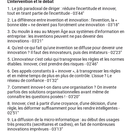
L'intervention et le débat
1.
Le job paradoxal de diriger : réduire l'incertitude et innover,
tout en tirant partie de l'incertitude -
03'44"
2.
La différence entre invention et innovation : l'invention, la «
bonne idée » ne devient pas forcément une innovation -
03'18"
3.
Du moulin à eau au Moyen Âge aux systèmes d'information en
entreprise : les inventions peuvent ne pas devenir des
innovations -
03'21"
4.
Qu'est-ce qui fait qu'une invention se diffuse pour devenir une
innovation ? Il faut des innovateurs, puis des imitateurs -
02'23"
5.
L'innovateur c'est celui qui transgresse les règles et les normes
établies. Innover, c'est prendre des risques -
02'46"
6.
Des appels constants à « innover », à transgresser les règles
et en même temps de plus en plus de contrôle. L'issue ? Le
réseau de confiance -
01'32"
7.
Comment innove-t-on dans une organisation ? On invente
parfois des solutions organisationnelles avant même de
connaître les questions posées ! -
03'20"
8.
Innover, c'est à partir d'une croyance, d'une décision, d'une
règle, les déformer suffisamment pour les rendre intelligentes -
02'51"
9.
La diffusion de la micro-informatique : au début des usages
très prescrits (secrétaires et cadres), en fait de nombreuses
innovations imprévues -
03'13"