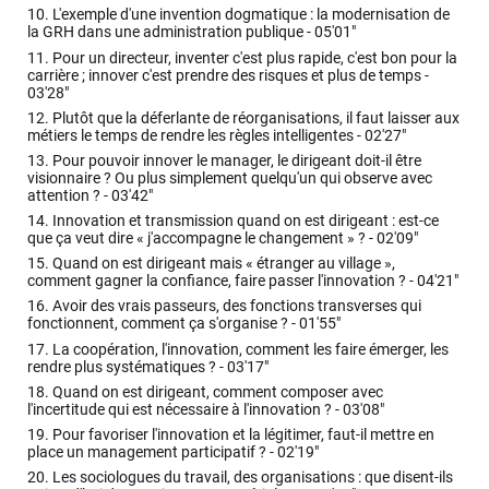
10.
L'exemple d'une invention dogmatique : la modernisation de
la GRH dans une administration publique -
05'01"
11.
Pour un directeur, inventer c'est plus rapide, c'est bon pour la
carrière ; innover c'est prendre des risques et plus de temps -
03'28"
12.
Plutôt que la déferlante de réorganisations, il faut laisser aux
métiers le temps de rendre les règles intelligentes -
02'27"
13.
Pour pouvoir innover le manager, le dirigeant doit-il être
visionnaire ? Ou plus simplement quelqu'un qui observe avec
attention ? -
03'42"
14.
Innovation et transmission quand on est dirigeant : est-ce
que ça veut dire « j'accompagne le changement » ? -
02'09"
15.
Quand on est dirigeant mais « étranger au village »,
comment gagner la confiance, faire passer l'innovation ? -
04'21"
16.
Avoir des vrais passeurs, des fonctions transverses qui
fonctionnent, comment ça s'organise ? -
01'55"
17.
La coopération, l'innovation, comment les faire émerger, les
rendre plus systématiques ? -
03'17"
18.
Quand on est dirigeant, comment composer avec
l'incertitude qui est nécessaire à l'innovation ? -
03'08"
19.
Pour favoriser l'innovation et la légitimer, faut-il mettre en
place un management participatif ? -
02'19"
20.
Les sociologues du travail, des organisations : que disent-ils