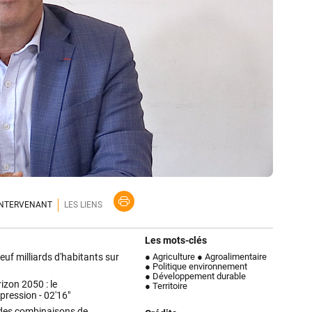
'INTERVENANT
LES LIENS
Les mots-clés
neuf milliards d'habitants sur
● Agriculture
● Agroalimentaire
● Politique environnement
● Développement durable
izon 2050 : le
● Territoire
 pression -
02'16"
 des combinaisons de