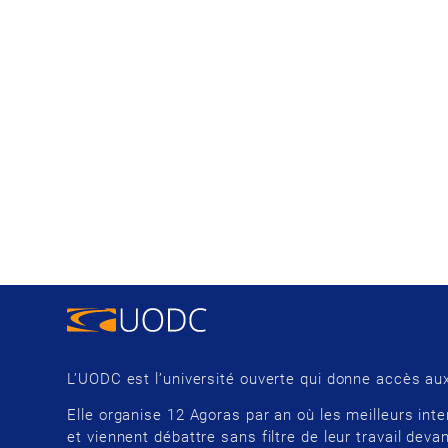
L’UODC est l’université ouverte qui donne accès aux
Elle organise 12 Agoras par an où les meilleurs inte
et viennent débattre sans filtre de leur travail devan