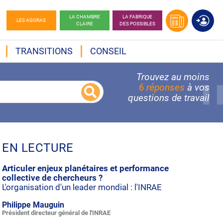
LA CHAMBRE
LA FABRIQUE
LES AGORAS
CLAIRE
DES POSSIBLES
TRANSITIONS
CONSEIL
Trouvez au moins
6 réponses
à vos
questions de travail
EN LECTURE
Articuler enjeux planétaires et performance
collective de chercheurs ?
L'organisation d'un leader mondial : l'INRAE
Philippe Mauguin
Président directeur général de l'INRAE