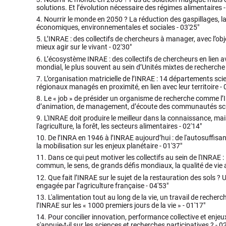
solutions. Et l’évolution nécessaire des régimes alimentaires 
4.
Nourrir le monde en 2050 ? La réduction des gaspillages, 
économiques, environnementales et sociales -
03'25"
5.
L’INRAE : des collectifs de chercheurs à manager, avec l’ob
mieux agir sur le vivant -
02'30"
6.
L’écosystème INRAE : des collectifs de chercheurs en lien a
mondial, le plus souvent au sein d’Unités mixtes de recherche
7.
L’organisation matricielle de l’INRAE : 14 départements scie
régionaux managés en proximité, en lien avec leur territoire -
8.
Le « job » de présider un organisme de recherche comme l
d’animation, de management, d’écoute des communautés sci
9.
L'INRAE doit produire le meilleur dans la connaissance, mais
l'agriculture, la forêt, les secteurs alimentaires -
02'14"
10.
De l’INRA en 1946 à l’INRAE aujourd’hui : de l'autosuffisa
la mobilisation sur les enjeux planétaire -
01'37"
11.
Dans ce qui peut motiver les collectifs au sein de l'INRAE :
commun, le sens, de grands défis mondiaux, la qualité de vie a
12.
Que fait l’INRAE sur le sujet de la restauration des sols ?
engagée par l’agriculture française -
04'53"
13.
L'alimentation tout au long de la vie, un travail de recherch
l’INRAE sur les « 1000 premiers jours de la vie » -
01'17"
14.
Pour concilier innovation, performance collective et enjeu
s'appuie-t-il sur les sciences et recherches participatives ? -
02