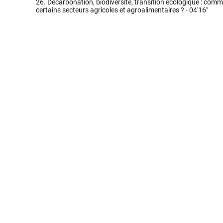
26.
Décarbonation, biodiversité, transition écologique : com
certains secteurs agricoles et agroalimentaires ? -
04'16"