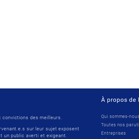
À propos de 
Qui sommes-nous
 convictions des meilleurs.
Toutes nos parut
rvenant.e.s sur leur sujet exposent
Entreprises
t un public averti et exigeant.