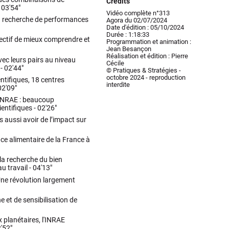
Crédits
-
03'54"
Vidéo complète n°313
la recherche de performances
Agora du 02/07/2024
Date d'édition : 05/10/2024
Durée : 1:18:33
jectif de mieux comprendre et
Programmation et animation :
Jean Besançon
Réalisation et édition : Pierre
vec leurs pairs au niveau
Cécile
 -
02'44"
© Pratiques & Stratégies -
octobre 2024 - reproduction
ntifiques, 18 centres
interdite
02'09"
’INRAE : beaucoup
entifiques -
02'26"
 aussi avoir de l’impact sur
nce alimentaire de la France à
 la recherche du bien
u travail -
04'13"
 Une révolution largement
e et de sensibilisation de
x planétaires, l'INRAE
'52"