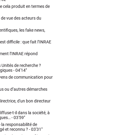
ue cela produit en termes de
 de vue des acteurs du
ntifiques, les fake news,
 difficile : que fait l’INRAE
omment l’INRAE répond
 Unités de recherche ?
égiques -
04'14"
 moyens de communication pour
nsus ou d’autres démarches
rectrice, d'un bon directeur
fuse-t-il dans la société, à
iques… -
03'59"
la responsabilité de
é et reconnu ? -
03'31"