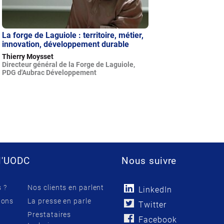
La forge de Laguiole : territoire, métier,
innovation, développement durable
Thierry Moysset
Directeur général de la Forge de Laguiole,
PDG d'Aubrac Développement
l'UODC
Nous suivre
 ?
Nos clients en parlent
LinkedIn
ions
La presse en parle
Twitter
Prestataires
Facebook