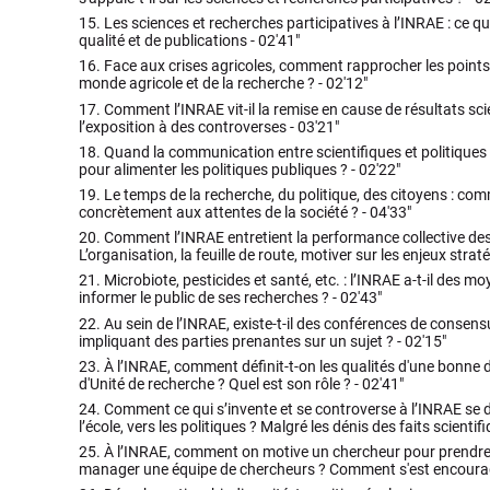
15.
Les sciences et recherches participatives à l’INRAE : ce q
qualité et de publications -
02'41"
16.
Face aux crises agricoles, comment rapprocher les points
monde agricole et de la recherche ? -
02'12"
17.
Comment l’INRAE vit-il la remise en cause de résultats scie
l’exposition à des controverses -
03'21"
18.
Quand la communication entre scientifiques et politiques est
pour alimenter les politiques publiques ? -
02'22"
19.
Le temps de la recherche, du politique, des citoyens : c
concrètement aux attentes de la société ? -
04'33"
20.
Comment l’INRAE entretient la performance collective des
L’organisation, la feuille de route, motiver sur les enjeux strat
21.
Microbiote, pesticides et santé, etc. : l’INRAE a-t-il des
informer le public de ses recherches ? -
02'43"
22.
Au sein de l’INRAE, existe-t-il des conférences de conse
impliquant des parties prenantes sur un sujet ? -
02'15"
23.
À l’INRAE, comment définit-t-on les qualités d'une bonne di
d'Unité de recherche ? Quel est son rôle ? -
02'41"
24.
Comment ce qui s’invente et se controverse à l’INRAE se dif
l’école, vers les politiques ? Malgré les dénis des faits scientif
25.
À l’INRAE, comment on motive un chercheur pour prendre 
manager une équipe de chercheurs ? Comment s'est encourag