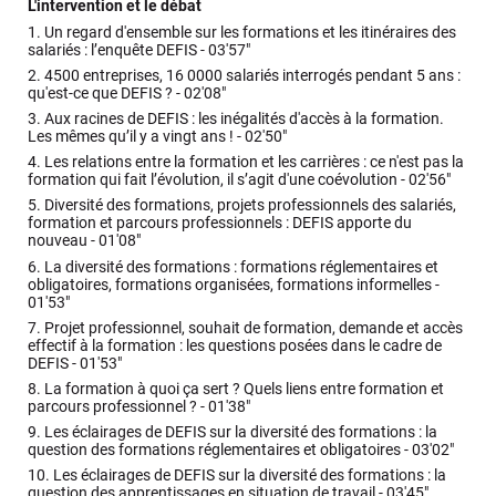
L'intervention et le débat
1.
Un regard d'ensemble sur les formations et les itinéraires des
salariés : l’enquête DEFIS -
03'57"
2.
4500 entreprises, 16 0000 salariés interrogés pendant 5 ans :
qu'est-ce que DEFIS ? -
02'08"
3.
Aux racines de DEFIS : les inégalités d'accès à la formation.
Les mêmes qu’il y a vingt ans ! -
02'50"
4.
Les relations entre la formation et les carrières : ce n'est pas la
formation qui fait l’évolution, il s’agit d'une coévolution -
02'56"
5.
Diversité des formations, projets professionnels des salariés,
formation et parcours professionnels : DEFIS apporte du
nouveau -
01'08"
6.
La diversité des formations : formations réglementaires et
obligatoires, formations organisées, formations informelles -
01'53"
7.
Projet professionnel, souhait de formation, demande et accès
effectif à la formation : les questions posées dans le cadre de
DEFIS -
01'53"
8.
La formation à quoi ça sert ? Quels liens entre formation et
parcours professionnel ? -
01'38"
9.
Les éclairages de DEFIS sur la diversité des formations : la
question des formations réglementaires et obligatoires -
03'02"
10.
Les éclairages de DEFIS sur la diversité des formations : la
question des apprentissages en situation de travail -
03'45"