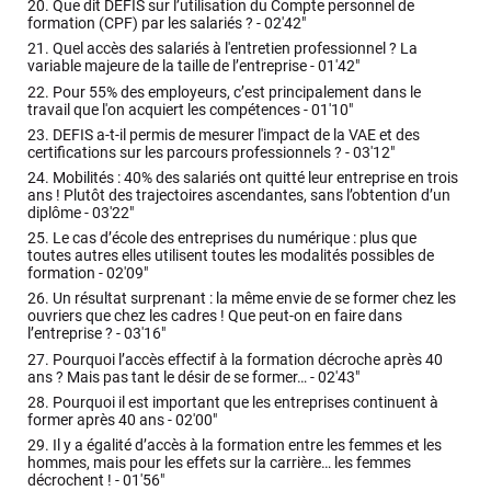
20.
Que dit DEFIS sur l’utilisation du Compte personnel de
formation (CPF) par les salariés ? -
02'42"
21.
Quel accès des salariés à l'entretien professionnel ? La
variable majeure de la taille de l’entreprise -
01'42"
22.
Pour 55% des employeurs, c’est principalement dans le
travail que l'on acquiert les compétences -
01'10"
23.
DEFIS a-t-il permis de mesurer l'impact de la VAE et des
certifications sur les parcours professionnels ? -
03'12"
24.
Mobilités : 40% des salariés ont quitté leur entreprise en trois
ans ! Plutôt des trajectoires ascendantes, sans l’obtention d’un
diplôme -
03'22"
25.
Le cas d’école des entreprises du numérique : plus que
toutes autres elles utilisent toutes les modalités possibles de
formation -
02'09"
26.
Un résultat surprenant : la même envie de se former chez les
ouvriers que chez les cadres ! Que peut-on en faire dans
l’entreprise ? -
03'16"
27.
Pourquoi l’accès effectif à la formation décroche après 40
ans ? Mais pas tant le désir de se former… -
02'43"
28.
Pourquoi il est important que les entreprises continuent à
former après 40 ans -
02'00"
29.
Il y a égalité d’accès à la formation entre les femmes et les
hommes, mais pour les effets sur la carrière… les femmes
décrochent ! -
01'56"