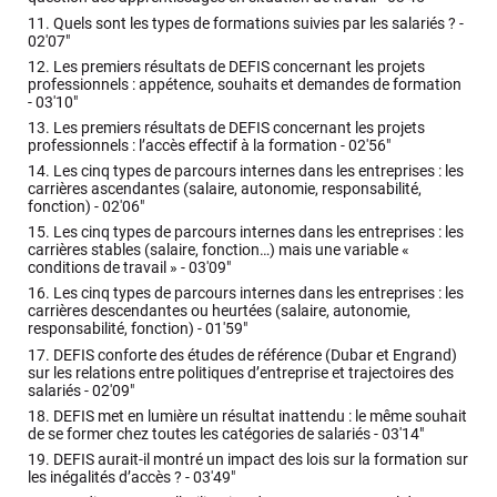
11.
Quels sont les types de formations suivies par les salariés ? -
02'07"
12.
Les premiers résultats de DEFIS concernant les projets
professionnels : appétence, souhaits et demandes de formation
-
03'10"
13.
Les premiers résultats de DEFIS concernant les projets
professionnels : l’accès effectif à la formation -
02'56"
14.
Les cinq types de parcours internes dans les entreprises : les
carrières ascendantes (salaire, autonomie, responsabilité,
fonction) -
02'06"
15.
Les cinq types de parcours internes dans les entreprises : les
carrières stables (salaire, fonction…) mais une variable «
conditions de travail » -
03'09"
16.
Les cinq types de parcours internes dans les entreprises : les
carrières descendantes ou heurtées (salaire, autonomie,
responsabilité, fonction) -
01'59"
17.
DEFIS conforte des études de référence (Dubar et Engrand)
sur les relations entre politiques d’entreprise et trajectoires des
salariés -
02'09"
18.
DEFIS met en lumière un résultat inattendu : le même souhait
de se former chez toutes les catégories de salariés -
03'14"
19.
DEFIS aurait-il montré un impact des lois sur la formation sur
les inégalités d’accès ? -
03'49"