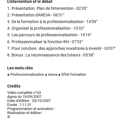
L'intervention et le débat
1.
Présentation. Plan de l'intervention -
02'35"
2.
Présentation d'AREVA -
06'31"
3.
De la formation à la professionnalisation -
14'59"
4.
Organiser la professionnalisation -
10'32"
5.
Les parcours de professionnalisation -
19'19"
6.
Professionnaliser la fonction RH -
07'33"
7.
Pour conclure : des approches novatrices à investir -
03'07"
8.
Bonus : La reconnaissance des tuteurs -
05'38"
Les mots-clés
● Professionnalisation
● Areva
● Effet formation
Crédits
Vidéo complète n°63
Agora du 19/09/2007
Date d'édition : 29/10/2007
Durée : 1:11:31
Programmation et animation :
Réalisation et édition :
©