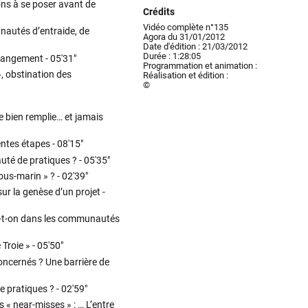
ns à se poser avant de
Crédits
Vidéo complète n°135
autés d’entraide, de
Agora du 31/01/2012
Date d'édition : 21/03/2012
Durée : 1:28:05
hangement -
05'31"
Programmation et animation :
, obstination des
Réalisation et édition :
©
e bien remplie… et jamais
entes étapes -
08'15"
té de pratiques ? -
05'35"
ous-marin » ? -
02'39"
r la genèse d’un projet -
rle-t-on dans les communautés
 Troie » -
05'50"
ncernés ? Une barrière de
 pratiques ? -
02'59"
s « near-misses » : … L’entre