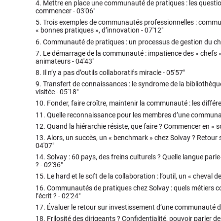
4.
Mettre en place une communauté de pratiques : les questio
commencer -
03'06"
5.
Trois exemples de communautés professionnelles : commun
« bonnes pratiques », d’innovation -
07'12"
6.
Communauté de pratiques : un processus de gestion du c
7.
Le démarrage de la communauté : impatience des « chefs »
animateurs -
04'43"
8.
Il n’y a pas d’outils collaboratifs miracle -
05'57"
9.
Transfert de connaissances : le syndrome de la bibliothèqu
visitée -
05'18"
10.
Fonder, faire croître, maintenir la communauté : les différ
11.
Quelle reconnaissance pour les membres d’une communau
12.
Quand la hiérarchie résiste, que faire ? Commencer en « s
13.
Alors, un succès, un « benchmark » chez Solvay ? Retour su
04'07"
14.
Solvay : 60 pays, des freins culturels ? Quelle langue pa
? -
02'36"
15.
Le hard et le soft de la collaboration : l’outil, un « cheval de
16.
Communautés de pratiques chez Solvay : quels métiers co
l’écrit ? -
02'24"
17.
Évaluer le retour sur investissement d’une communauté de
18.
Frilosité des dirigeants ? Confidentialité, pouvoir parler de