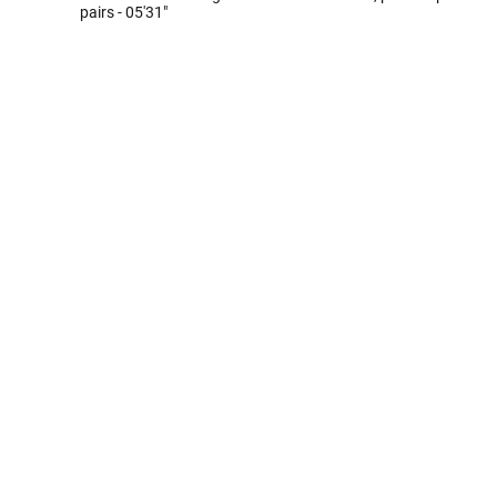
pairs -
05'31"