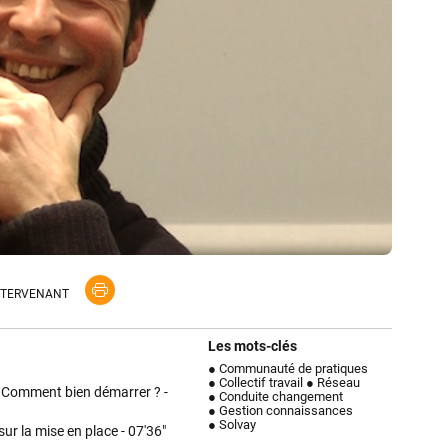
NTERVENANT
Les mots-clés
● Communauté de pratiques
● Collectif travail
● Réseau
 Comment bien démarrer ? -
● Conduite changement
● Gestion connaissances
● Solvay
ur la mise en place -
07'36"