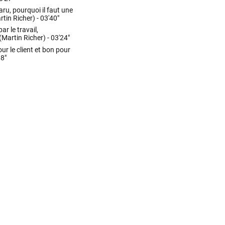
ru, pourquoi il faut une
rtin Richer) -
03'40"
r le travail,
(Martin Richer) -
03'24"
ur le client et bon pour
18"