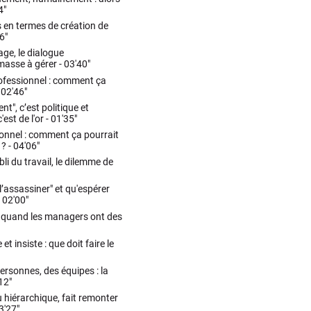
4"
es en termes de création de
6"
age, le dialogue
 masse à gérer -
03'40"
rofessionnel : comment ça
-
02'46"
t", c’est politique et
est de l'or -
01'35"
ionnel : comment ça pourrait
 ? -
04'06"
li du travail, le dilemme de
"l’assassiner" et qu'espérer
-
02'00"
s quand les managers ont des
et insiste : que doit faire le
rsonnes, des équipes : la
12"
au hiérarchique, fait remonter
3'27"