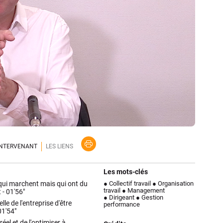
'INTERVENANT
LES LIENS
Les mots-clés
s qui marchent mais qui ont du
● Collectif travail
● Organisation
travail
● Management
t -
01'56"
● Dirigeant
● Gestion
lle de l'entreprise d'être
performance
01'54"
éel et de l'optimiser à