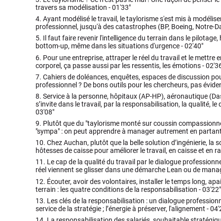
travers sa modélisation -
01'33"
4.
Ayant modélisé le travail, le taylorisme s'est mis à modéliser 
professionnel, jusqu'à des catastrophes (BP, Boeing, Notre-
5.
Il faut faire revenir l'intelligence du terrain dans le pilotage
bottom-up, même dans les situations d'urgence -
02'40"
6.
Pour une entreprise, attraper le réel du travail et le mettre
corporel, ça passe aussi par les ressentis, les émotions -
02'3
7.
Cahiers de doléances, enquêtes, espaces de discussion pou
professionnel ? De bons outils pour les chercheurs, pas évident
8.
Service à la personne, hôpitaux (AP-HP), aéronautique (Das
s’invite dans le travail, par la responsabilisation, la qualité, l
03'08"
9.
Plutôt que du "taylorisme monté sur coussin compassionne
"sympa" : on peut apprendre à manager autrement en partant 
10.
Chez Auchan, plutôt que la belle solution d’ingénierie, la s
hôtesses de caisse pour améliorer le travail, en caisse et en r
11.
Le cap de la qualité du travail par le dialogue professionnel
réel viennent se glisser dans une démarche Lean ou de mana
12.
Écouter, avoir des volontaires, installer le temps long, apai
terrain : les quatre conditions de la responsabilisation -
03'22"
13.
Les clés de la responsabilisation : un dialogue professionn
service de la stratégie ; l’énergie à préserver, l'alignement -
04'
14.
La responsabilisation des salariés, souhaitable stratégi