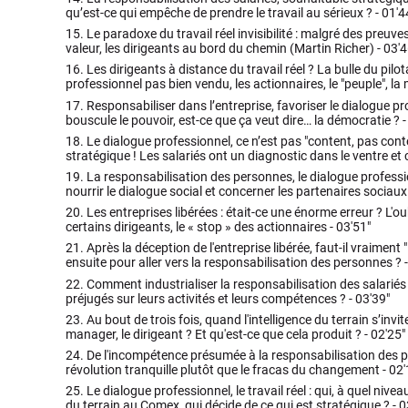
qu’est-ce qui empêche de prendre le travail au sérieux ? -
01'4
15.
Le paradoxe du travail réel invisibilité : malgré des preuv
valeur, les dirigeants au bord du chemin (Martin Richer) -
03'4
16.
Les dirigeants à distance du travail réel ? La bulle du pilot
professionnel pas bien vendu, les actionnaires, le "peuple", la
17.
Responsabiliser dans l’entreprise, favoriser le dialogue p
bouscule le pouvoir, est-ce que ça veut dire… la démocratie ? 
18.
Le dialogue professionnel, ce n’est pas "content, pas conten
stratégique ! Les salariés ont un diagnostic dans le ventre et c'
19.
La responsabilisation des personnes, le dialogue profess
nourrir le dialogue social et concerner les partenaires sociaux
20.
Les entreprises libérées : était-ce une énorme erreur ? L'oub
certains dirigeants, le « stop » des actionnaires -
03'51"
21.
Après la déception de l'entreprise libérée, faut-il vraiment 
ensuite pour aller vers la responsabilisation des personnes ? 
22.
Comment industrialiser la responsabilisation des salarié
préjugés sur leurs activités et leurs compétences ? -
03'39"
23.
Au bout de trois fois, quand l'intelligence du terrain s’invite 
manager, le dirigeant ? Et qu'est-ce que cela produit ? -
02'25"
24.
De l'incompétence présumée à la responsabilisation des pe
révolution tranquille plutôt que le fracas du changement -
02'
25.
Le dialogue professionnel, le travail réel : qui, à quel nive
du terrain au Comex, qui décide de ce qui est stratégique ? -
0