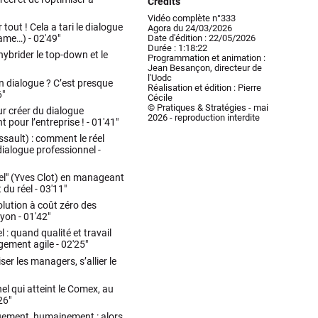
Crédits
Vidéo complète n°333
tout ! Cela a tari le dialogue
Agora du 24/03/2026
Date d'édition : 22/05/2026
Dame…) -
02'49"
Durée : 1:18:22
, hybrider le top-down et le
Programmation et animation :
Jean Besançon, directeur de
l'Uodc
 en dialogue ? C’est presque
Réalisation et édition : Pierre
6"
Cécile
© Pratiques & Stratégies - mai
r créer du dialogue
2026 - reproduction interdite
 pour l’entreprise ! -
01'41"
sault) : comment le réel
e dialogue professionnel -
l" (Yves Clot) en manageant
du réel -
03'11"
olution à coût zéro des
ayon -
01'42"
 : quand qualité et travail
gement agile -
02'25"
ser les managers, s’allier le
el qui atteint le Comex, au
26"
quement, humainement : alors