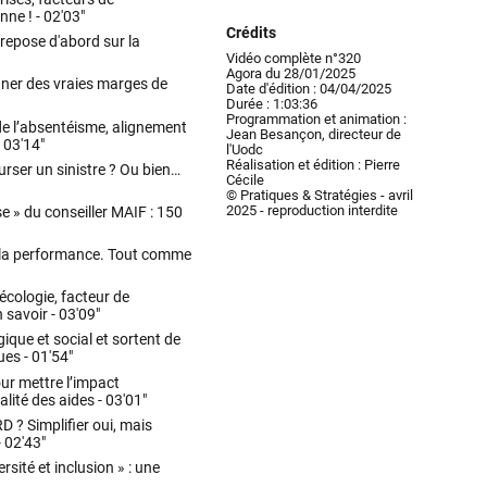
nne ! -
02'03"
Crédits
repose d'abord sur la
Vidéo complète n°320
Agora du 28/01/2025
ner des vraies marges de
Date d'édition : 04/04/2025
Durée : 1:03:36
Programmation et animation :
e l’absentéisme, alignement
Jean Besançon, directeur de
-
03'14"
l'Uodc
Réalisation et édition : Pierre
rser un sinistre ? Ou bien…
Cécile
© Pratiques & Stratégies - avril
2025 - reproduction interdite
e » du conseiller MAIF : 150
de la performance. Tout comme
'écologie, facteur de
 savoir -
03'09"
ique et social et sortent de
ques -
01'54"
ur mettre l’impact
alité des aides -
03'01"
 ? Simplifier oui, mais
-
02'43"
rsité et inclusion » : une