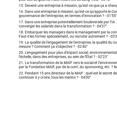
15.
Devenir une entreprise à mission, qu'est-ce que ça a chang
16.
Dans une entreprise à mission, qu'est-ce qu'apporte le Co
gouvernance de l’entreprise, en termes d’innovation ? -
01'55"
17.
Dans une entreprise potentiellement bouleversée par l’IA 
converger les salariés dans la transformation ? -
04'37"
18.
Embarquer les managers dans le management par la confi
Faut-il les former spécialement, ou recruter autrement ? -
03'
19.
La qualité de l'engagement de l'entreprise, la qualité du col
mesure ? Comment ça s’objective ? -
02'40"
20.
L'engagement pour plus d'impact social, environnemental,
l'échelle, dans des entreprises, au sein de l'État ? -
02'23"
21.
La transformation de la MAIF vers le social et l’environne
par la Fondation MAIF, par de la com’, du sponsoring, etc. ? N
22.
Pendant 15 ans directeur de la MAIF : quel est le secret 
continuer à y croire, tous les matins ? -
04'00"