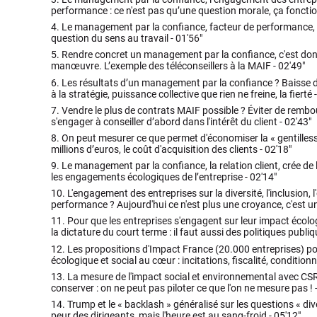
performance : ce n'est pas qu’une question morale, ça fonctio
4.
Le management par la confiance, facteur de performance, 
question du sens au travail -
01'56"
5.
Rendre concret un management par la confiance, c'est don
manœuvre. L’exemple des téléconseillers à la MAIF -
02'49"
6.
Les résultats d’un management par la confiance ? Baisse d
à la stratégie, puissance collective que rien ne freine, la fierté 
7.
Vendre le plus de contrats MAIF possible ? Éviter de rembou
s'engager à conseiller d’abord dans l'intérêt du client -
02'43"
8.
On peut mesurer ce que permet d'économiser la « gentilless
millions d’euros, le coût d'acquisition des clients -
02'18"
9.
Le management par la confiance, la relation client, crée 
les engagements écologiques de l’entreprise -
02'14"
10.
L'engagement des entreprises sur la diversité, l'inclusion, l
performance ? Aujourd'hui ce n'est plus une croyance, c'est un
11.
Pour que les entreprises s'engagent sur leur impact écolog
la dictature du court terme : il faut aussi des politiques publi
12.
Les propositions d'Impact France (20.000 entreprises) po
écologique et social au cœur : incitations, fiscalité, conditionn
13.
La mesure de l'impact social et environnemental avec CSRD
conserver : on ne peut pas piloter ce que l'on ne mesure pas ! 
14.
Trump et le « backlash » généralisé sur les questions « dive
peur des dirigeants, mais l'heure est au sang-froid -
05'12"