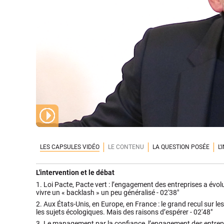
LES CAPSULES VIDÉO
LE CONTENU
LA QUESTION POSÉE
L
L'intervention et le débat
1.
Loi Pacte, Pacte vert : l’engagement des entreprises a évolué
vivre un « backlash » un peu généralisé -
02'38"
2.
Aux États-Unis, en Europe, en France : le grand recul sur les 
les sujets écologiques. Mais des raisons d’espérer -
02'48"
3.
Le management par la confiance, l’engagement des entrepr