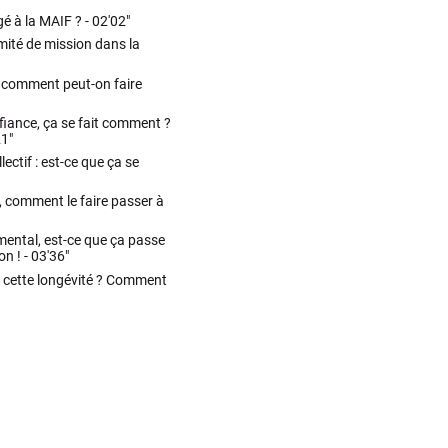
é à la MAIF ? -
02'02"
mité de mission dans la
: comment peut-on faire
ance, ça se fait comment ?
21"
lectif : est-ce que ça se
 comment le faire passer à
mental, est-ce que ça passe
on ! -
03'36"
de cette longévité ? Comment