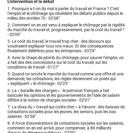
L'intervention et le débat
1.
Pourquoi a-t-on du mal à parler du travail en France ? C’est
l’emploi et le chômage qui obsèdent les débats publics depuis le
milieu des années 70 -
02'08"
2.
Comment on en est venu à expliquer le chômage par la rigidité
du marché du travail et, progressivement, par le coût du travail ?
-
02'09"
3.
Le coût du travail, le travail trop cher : des discours qui
voudraient expliquer tous nos maux. Et des conséquences
finalement délétères pour les entreprises -
03'29"
4.
Avec la chape de plomb du chômage, pour sauver l’emploi, on
a fait des des concessions sur le coût du travail, sur les
conditions de travail -
01'27"
5.
Quand on scrute le marché du travail comme une offre et une
demande, les cotisations, les règles deviennent un poids qui
« expliquent » le chômage -
02'25"
6.
La « bataille des charges » : le patronat français a fait
basculer les opinions et les gouvernements de l’idée de salaire
différé à la notion de charges sociales -
02'01"
7.
La doxa du « travail qui coûte cher » à l’œuvre : des baisses de
cotisations sociales pour les jeunes, les seniors, puis les bas
salaires -
02'58"
8.
À force d'exonérations de cotisations sociales sur les salaires,
comment on en est arrivé, pour compenser, à 80 milliards
d’euros de dépense publique ! -
02'59"