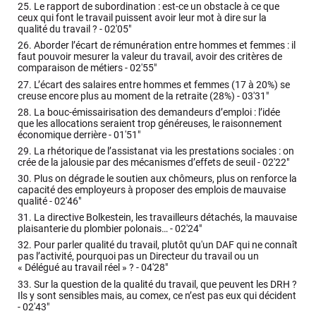
25.
Le rapport de subordination : est-ce un obstacle à ce que
ceux qui font le travail puissent avoir leur mot à dire sur la
qualité du travail ? -
02'05"
26.
Aborder l’écart de rémunération entre hommes et femmes : il
faut pouvoir mesurer la valeur du travail, avoir des critères de
comparaison de métiers -
02'55"
27.
L’écart des salaires entre hommes et femmes (17 à 20%) se
creuse encore plus au moment de la retraite (28%) -
03'31"
28.
La bouc-émissairisation des demandeurs d’emploi : l’idée
que les allocations seraient trop généreuses, le raisonnement
économique derrière -
01'51"
29.
La rhétorique de l’assistanat via les prestations sociales : on
crée de la jalousie par des mécanismes d’effets de seuil -
02'22"
30.
Plus on dégrade le soutien aux chômeurs, plus on renforce la
capacité des employeurs à proposer des emplois de mauvaise
qualité -
02'46"
31.
La directive Bolkestein, les travailleurs détachés, la mauvaise
plaisanterie du plombier polonais… -
02'24"
32.
Pour parler qualité du travail, plutôt qu'un DAF qui ne connaît
pas l’activité, pourquoi pas un Directeur du travail ou un
« Délégué au travail réel » ? -
04'28"
33.
Sur la question de la qualité du travail, que peuvent les DRH ?
Ils y sont sensibles mais, au comex, ce n’est pas eux qui décident
-
02'43"