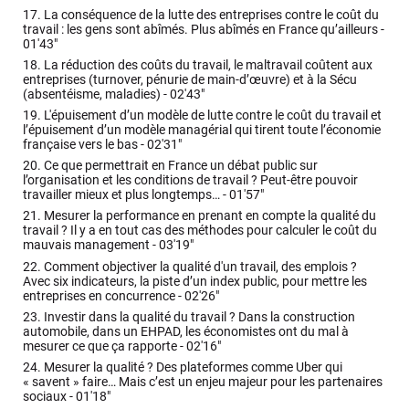
17.
La conséquence de la lutte des entreprises contre le coût du
travail : les gens sont abîmés. Plus abîmés en France qu’ailleurs -
01'43"
18.
La réduction des coûts du travail, le maltravail coûtent aux
entreprises (turnover, pénurie de main-d’œuvre) et à la Sécu
(absentéisme, maladies) -
02'43"
19.
L'épuisement d’un modèle de lutte contre le coût du travail et
l’épuisement d’un modèle managérial qui tirent toute l’économie
française vers le bas -
02'31"
20.
Ce que permettrait en France un débat public sur
l’organisation et les conditions de travail ? Peut-être pouvoir
travailler mieux et plus longtemps… -
01'57"
21.
Mesurer la performance en prenant en compte la qualité du
travail ? Il y a en tout cas des méthodes pour calculer le coût du
mauvais management -
03'19"
22.
Comment objectiver la qualité d'un travail, des emplois ?
Avec six indicateurs, la piste d’un index public, pour mettre les
entreprises en concurrence -
02'26"
23.
Investir dans la qualité du travail ? Dans la construction
automobile, dans un EHPAD, les économistes ont du mal à
mesurer ce que ça rapporte -
02'16"
24.
Mesurer la qualité ? Des plateformes comme Uber qui
« savent » faire… Mais c’est un enjeu majeur pour les partenaires
sociaux -
01'18"