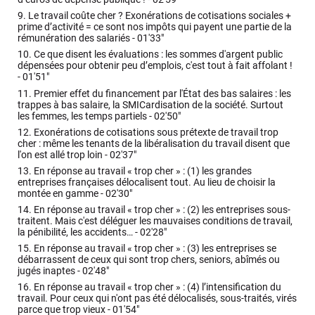
9.
Le travail coûte cher ? Exonérations de cotisations sociales +
prime d’activité = ce sont nos impôts qui payent une partie de la
rémunération des salariés -
01'33"
10.
Ce que disent les évaluations : les sommes d'argent public
dépensées pour obtenir peu d’emplois, c'est tout à fait affolant !
-
01'51"
11.
Premier effet du financement par l'État des bas salaires : les
trappes à bas salaire, la SMICardisation de la société. Surtout
les femmes, les temps partiels -
02'50"
12.
Exonérations de cotisations sous prétexte de travail trop
cher : même les tenants de la libéralisation du travail disent que
l'on est allé trop loin -
02'37"
13.
En réponse au travail « trop cher » : (1) les grandes
entreprises françaises délocalisent tout. Au lieu de choisir la
montée en gamme -
02'30"
14.
En réponse au travail « trop cher » : (2) les entreprises sous-
traitent. Mais c'est déléguer les mauvaises conditions de travail,
la pénibilité, les accidents… -
02'28"
15.
En réponse au travail « trop cher » : (3) les entreprises se
débarrassent de ceux qui sont trop chers, seniors, abîmés ou
jugés inaptes -
02'48"
16.
En réponse au travail « trop cher » : (4) l’intensification du
travail. Pour ceux qui n'ont pas été délocalisés, sous-traités, virés
parce que trop vieux -
01'54"