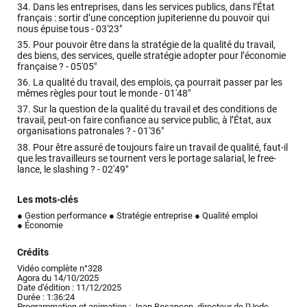
34.
Dans les entreprises, dans les services publics, dans l’État
français : sortir d’une conception jupiterienne du pouvoir qui
nous épuise tous -
03'23"
35.
Pour pouvoir être dans la stratégie de la qualité du travail,
des biens, des services, quelle stratégie adopter pour l’économie
française ? -
05'05"
36.
La qualité du travail, des emplois, ça pourrait passer par les
mêmes règles pour tout le monde -
01'48"
37.
Sur la question de la qualité du travail et des conditions de
travail, peut-on faire confiance au service public, à l’État, aux
organisations patronales ? -
01'36"
38.
Pour être assuré de toujours faire un travail de qualité, faut-il
que les travailleurs se tournent vers le portage salarial, le free-
lance, le slashing ? -
02'49"
Les mots-clés
● Gestion performance
● Stratégie entreprise
● Qualité emploi
● Économie
Crédits
Vidéo complète n°328
Agora du 14/10/2025
Date d'édition : 11/12/2025
Durée : 1:36:24
Programmation et animation : Jean Besançon, directeur de l'Uodc