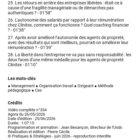
25.
Les retours en arrière des entreprises libérées : était-ce à
cause d’une fragilité managériale ou de démarches pas
authentiques ? -
01'58"
26.
L'autonomie des salariés par rapport à leur rémunération
chez Clinitex, comment ça fonctionne ? Quel coaching financier
? -
01'38"
27.
Après avoir amélioré l’autonomie des agents de propreté,
avec des résultats qui sont meilleurs, pourrait-on améliorer leur
rémunération ? -
01'39"
28.
La liberté dans l'entreprise ne va pas sans responsabilité : les
deux faces d'une même médaille pour les agents de propreté
Clinitex -
01'10"
Les mots-clés
● Management
● Organisation travail
● Dirigeant
● Méthode
pédagogique
● Cas
Crédits
Vidéo complète n°334
Agora du 26/05/2026
Date d'édition : 25/06/2026
Durée : 1:07:15
Programmation et animation : Jean Besançon, directeur de l'Uodc
Réalisation et édition : Pierre Cécile
© Pratiques & Stratégies - juin 2026 - reproduction interdite