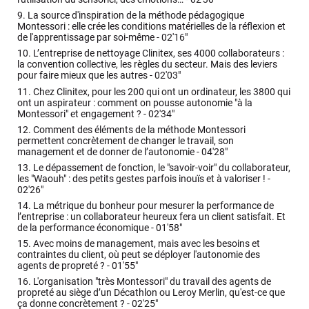
9.
La source d'inspiration de la méthode pédagogique
Montessori : elle crée les conditions matérielles de la réflexion et
de l'apprentissage par soi-même -
02'16"
10.
L’entreprise de nettoyage Clinitex, ses 4000 collaborateurs :
la convention collective, les règles du secteur. Mais des leviers
pour faire mieux que les autres -
02'03"
11.
Chez Clinitex, pour les 200 qui ont un ordinateur, les 3800 qui
ont un aspirateur : comment on pousse autonomie "à la
Montessori" et engagement ? -
02'34"
12.
Comment des éléments de la méthode Montessori
permettent concrètement de changer le travail, son
management et de donner de l’autonomie -
04'28"
13.
Le dépassement de fonction, le "savoir-voir" du collaborateur,
les "Waouh" : des petits gestes parfois inouïs et à valoriser ! -
02'26"
14.
La métrique du bonheur pour mesurer la performance de
l’entreprise : un collaborateur heureux fera un client satisfait. Et
de la performance économique -
01'58"
15.
Avec moins de management, mais avec les besoins et
contraintes du client, où peut se déployer l'autonomie des
agents de propreté ? -
01'55"
16.
L'organisation "très Montessori" du travail des agents de
propreté au siège d’un Décathlon ou Leroy Merlin, qu'est-ce que
ça donne concrètement ? -
02'25"