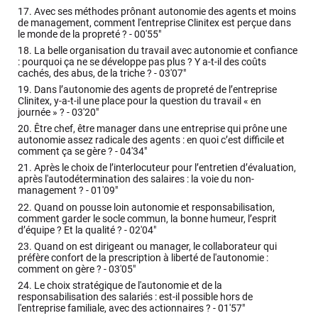
17.
Avec ses méthodes prônant autonomie des agents et moins
de management, comment l'entreprise Clinitex est perçue dans
le monde de la propreté ? -
00'55"
18.
La belle organisation du travail avec autonomie et confiance
: pourquoi ça ne se développe pas plus ? Y a-t-il des coûts
cachés, des abus, de la triche ? -
03'07"
19.
Dans l’autonomie des agents de propreté de l’entreprise
Clinitex, y-a-t-il une place pour la question du travail « en
journée » ? -
03'20"
20.
Être chef, être manager dans une entreprise qui prône une
autonomie assez radicale des agents : en quoi c’est difficile et
comment ça se gère ? -
04'34"
21.
Après le choix de l’interlocuteur pour l’entretien d’évaluation,
après l'autodétermination des salaires : la voie du non-
management ? -
01'09"
22.
Quand on pousse loin autonomie et responsabilisation,
comment garder le socle commun, la bonne humeur, l’esprit
d’équipe ? Et la qualité ? -
02'04"
23.
Quand on est dirigeant ou manager, le collaborateur qui
préfère confort de la prescription à liberté de l'autonomie :
comment on gère ? -
03'05"
24.
Le choix stratégique de l'autonomie et de la
responsabilisation des salariés : est-il possible hors de
l'entreprise familiale, avec des actionnaires ? -
01'57"