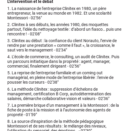
L'intervention et le débat
1.
La naissance de l'entreprise Clinitex en 1980, un père
entrepreneur, la venue au monde en 1982. Et une scolarité
Montessori -
02'56"
2.
Clinitex à ses débuts, les années 1980, des moquettes
partout, l’idée du nettoyage textile : d’abord un fiasco… puis une
rencontre ! -
02'08"
3.
Clinitex au début : la confiance du client Norauto, l’envie de
rendre par une prestation « comme il faut », la croissance, le
saut vers le management -
02'34"
4.
L’école de commerce, le consulting, un audit de Clinitex. Puis
un parcours initiatique dans la propreté : agent, manager,
commercial, finalement dirigeant -
02'56"
5.
La reprise de l'entreprise familiale et un coming out
managérial, en pleine mode de l'entreprise libérée : l'envie de
pousser les curseurs -
02'38"
6.
La méthode Clinitex : suppression d’échelons de
management, certification B Corp, autodétermination des
salaires, démarche collaborative vision et valeurs -
02'36"
7.
La première brique d’un management à la Montessori : de la
fiche de poste à la mission et à l’autonomie des agents de
propreté -
01'59"
8.
La source d'inspiration de la méthode pédagogique
Montessori et de ses résultats : le mélange des niveaux,
l'utilisation du sensoriel, des émotions… -
02'30"