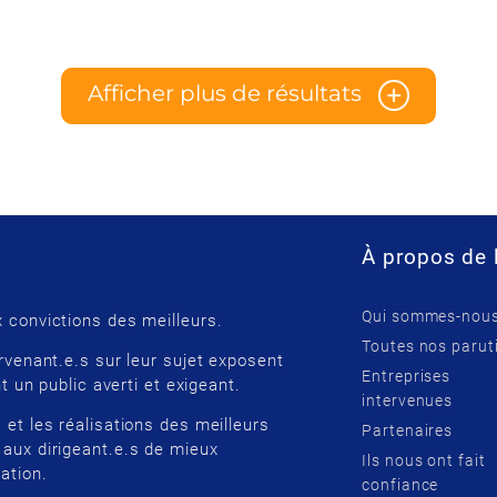
Afficher plus de résultats
À propos de 
Qui sommes-nous
 convictions des meilleurs.
Toutes nos parut
rvenant.e.s sur leur sujet exposent
Entreprises
t un public averti et exigeant.
intervenues
 et les réalisations des meilleurs
Partenaires
 aux dirigeant.e.s de mieux
Ils nous ont fait
ation.
confiance