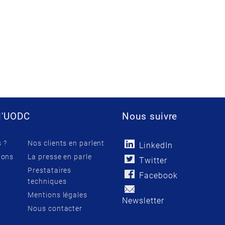
l'UODC
Nous suivre
 ?
Nos clients en parlent
LinkedIn
ions
La presse en parle
Twitter
Prestataires
Facebook
techniques
Mentions légales
Newsletter
Nous contacter