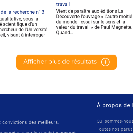
travail
Vient de paraître aux éditions La
 de la recherche n° 3
Découverte l'ouvrage « L'autre moitié
ualitative, sous la
du monde : essai sur le sens et la
é scientifique d’un
valeur du travail » de Paul Magnette.
ercheur de l’Université
Quand…
eil, visant à interroger
Afficher plus de résultats
À propos de 
Qui sommes-nous
 convictions des meilleurs.
Toutes nos parut
rvenant.e.s sur leur sujet exposent