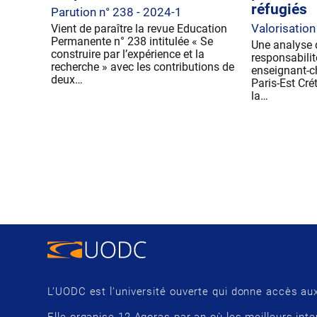
réfugiés
Parution n° 238 - 2024-1
Valorisation
Vient de paraître la revue Education
Permanente n° 238 intitulée « Se
Une analyse q
construire par l’expérience et la
responsabilit
recherche » avec les contributions de
enseignant-ch
deux…
Paris-Est Crét
la…
L’UODC est l’université ouverte qui donne accès aux
Elle organise 12 Agoras par an où les meilleurs inte