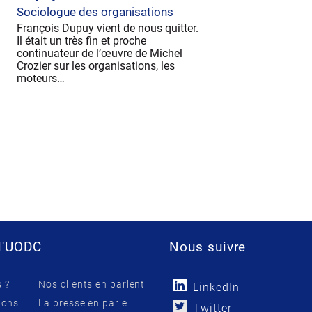
Sociologue des organisations
François Dupuy vient de nous quitter.
Il était un très fin et proche
continuateur de l’œuvre de Michel
Crozier sur les organisations, les
moteurs…
l'UODC
Nous suivre
 ?
Nos clients en parlent
LinkedIn
ions
La presse en parle
Twitter