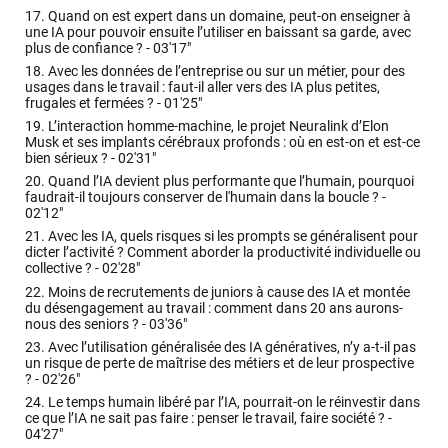
17.
Quand on est expert dans un domaine, peut-on enseigner à
une IA pour pouvoir ensuite l’utiliser en baissant sa garde, avec
plus de confiance ? -
03'17"
18.
Avec les données de l’entreprise ou sur un métier, pour des
usages dans le travail : faut-il aller vers des IA plus petites,
frugales et fermées ? -
01'25"
19.
L’interaction homme-machine, le projet Neuralink d’Elon
Musk et ses implants cérébraux profonds : où en est-on et est-ce
bien sérieux ? -
02'31"
20.
Quand l’IA devient plus performante que l’humain, pourquoi
faudrait-il toujours conserver de l'humain dans la boucle ? -
02'12"
21.
Avec les IA, quels risques si les prompts se généralisent pour
dicter l’activité ? Comment aborder la productivité individuelle ou
collective ? -
02'28"
22.
Moins de recrutements de juniors à cause des IA et montée
du désengagement au travail : comment dans 20 ans aurons-
nous des seniors ? -
03'36"
23.
Avec l’utilisation généralisée des IA génératives, n’y a-t-il pas
un risque de perte de maîtrise des métiers et de leur prospective
? -
02'26"
24.
Le temps humain libéré par l’IA, pourrait-on le réinvestir dans
ce que l’IA ne sait pas faire : penser le travail, faire société ? -
04'27"