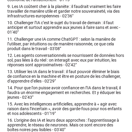
9.
Les IA coûtent cher à la planète : il faudrait vraiment les faire
travailler de manière utile et garder notre souveraineté, via des
infrastructures européennes -
02'36"
10.
Challenger l’IA c’est le sujet du travail de demain : il faut
anticiper et surtout apprendre aux jeunes à faire sans et avec -
01'40"
11.
Challenger une IA comme ChatGPT : selon la manière de
l’utiliser, par intuitions ou de manière raisonnée, ce que cela
produit dans le travail -
03'08"
12.
Les agents conversationnels se nourrissent de données hors
sol, pas liées à du réel : on interagit avec eux par intuition, les
réponses sont approximatives -
02'42"
13.
Utiliser les IA dans le travail : il faut pouvoir éliminer le biais
de confiance en la machine et être en posture de les challenger,
d’apprendre d’elles -
02'29"
14.
Pour que l'on puisse avoir confiance en l’IA dans le travail, il
faudra un énorme engagement en recherches. Et y éduquer les
jeunes -
02'43"
15.
Avec les intelligences artificielles, apprendre à « agir avec
raison dans l’incertain », avoir des garde-fous pour nos enfants
et nos adolescents -
01'19"
16.
L’origine des IA et leurs deux approches : l’apprentissage à
apprendre, le réseau de neurones. Mais ce sont encore des
boîtes noires peu lisibles -
03'40"