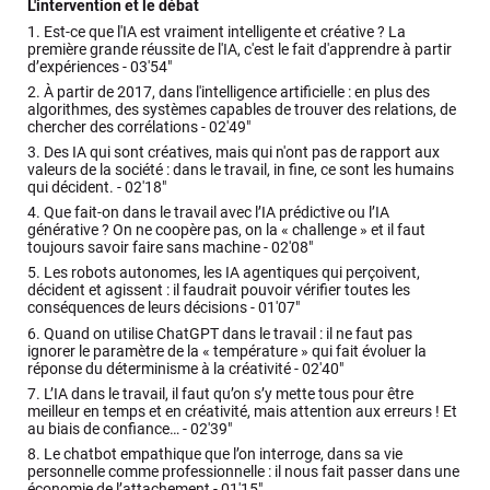
L'intervention et le débat
1.
Est-ce que l'IA est vraiment intelligente et créative ? La
première grande réussite de l'IA, c'est le fait d'apprendre à partir
d’expériences -
03'54"
2.
À partir de 2017, dans l'intelligence artificielle : en plus des
algorithmes, des systèmes capables de trouver des relations, de
chercher des corrélations -
02'49"
3.
Des IA qui sont créatives, mais qui n'ont pas de rapport aux
valeurs de la société : dans le travail, in fine, ce sont les humains
qui décident. -
02'18"
4.
Que fait-on dans le travail avec l’IA prédictive ou l’IA
générative ? On ne coopère pas, on la « challenge » et il faut
toujours savoir faire sans machine -
02'08"
5.
Les robots autonomes, les IA agentiques qui perçoivent,
décident et agissent : il faudrait pouvoir vérifier toutes les
conséquences de leurs décisions -
01'07"
6.
Quand on utilise ChatGPT dans le travail : il ne faut pas
ignorer le paramètre de la « température » qui fait évoluer la
réponse du déterminisme à la créativité -
02'40"
7.
L’IA dans le travail, il faut qu’on s’y mette tous pour être
meilleur en temps et en créativité, mais attention aux erreurs ! Et
au biais de confiance… -
02'39"
8.
Le chatbot empathique que l’on interroge, dans sa vie
personnelle comme professionnelle : il nous fait passer dans une
économie de l’attachement -
01'15"