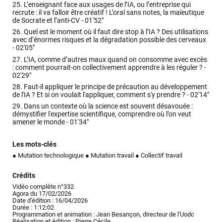
25.
L’enseignant face aux usages de l’IA, ou l’entreprise qui
recrute : il va falloir être créatif ! L’oral sans notes, la maïeutique
de Socrate et l’anti-CV -
01'52"
26.
Quel est le moment où il faut dire stop à l’IA ? Des utilisations
avec d’énormes risques et la dégradation possible des cerveaux
-
02'05"
27.
L’IA, comme d’autres maux quand on consomme avec excès
: comment pourrait-on collectivement apprendre à les réguler ? -
02'29"
28.
Faut-il appliquer le principe de précaution au développement
de l'IA ? Et si on voulait l'appliquer, comment s'y prendre ? -
02'14"
29.
Dans un contexte où la science est souvent désavouée :
démystifier l'expertise scientifique, comprendre où l’on veut
amener le monde -
01'34"
Les mots-clés
● Mutation technologique
● Mutation travail
● Collectif travail
Crédits
Vidéo complète n°332
Agora du 17/02/2026
Date d'édition : 16/04/2026
Durée : 1:12:02
Programmation et animation : Jean Besançon, directeur de l'Uodc
Réalisation et édition : Pierre Cécile